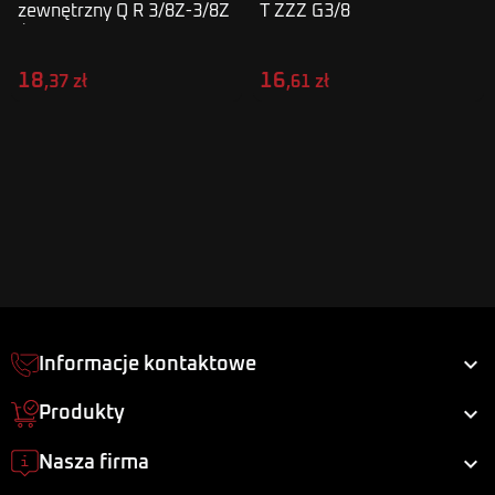
zewnętrzny Q R 3/8Z-3/8Z
T ZZZ G3/8
Ś
18
16
,37 zł
,61 zł

Informacje kontaktowe

Produkty

Nasza firma