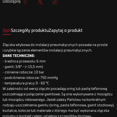
Udostępnij
Udostępnij
Tweetuj
Kopiuj link
Opis
Szczegóły produktu
Zapytaj o produkt
Złączka wtykowa do instalacji pneumatycznych pozwala na proste
i szybkie łączenie elementów instalacji pneumatycznych.
DANE TECHNICZNE:
- średnica przewodu: 6 mm
- gwint: 3/8" - (~15,5 mm)
- ciśnienie robocze: 10 bar
- podciśnienie robocze: 750 mmHg
- temperatura pracy: 0 - 60 °C
W zależności od wersji złączki posiadają oring lub pastę teflonową
uszczelniające połączenie gwintowe. Są one wykonywane z mosiądzu
lub mosiądzu niklowanego. Jeżeli zależy Państwu na konkretnym
rodzaju uszczelnienia gwintu (oring, pasta teflonowa, gwint stożkowy),
kształcie, kolorze lub materiale z którego ma być wykonana złączka
prosimy o kontakt celem ustalenia szczegółów dostawy.