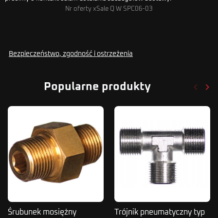
Nr oferty xSale Q W SPC06-03
Bezpieczeństwo, zgodność i ostrzeżenia
keyboard_arrow_left
keyboard_arrow_right
Popularne produkty
Poprze
Nas
Śrubunek mosiężny
Trójnik pneumatyczny typ