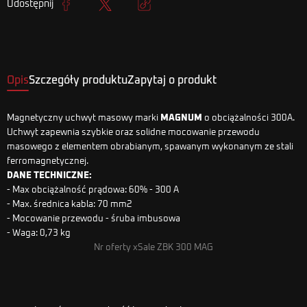
Udostępnij
Udostępnij
Tweetuj
Kopiuj link
Opis
Szczegóły produktu
Zapytaj o produkt
Magnetyczny uchwyt masowy marki
MAGNUM
o obciążalności 300A.
Uchwyt zapewnia szybkie oraz solidne mocowanie przewodu
masowego z elementem obrabianym, spawanym wykonanym ze stali
ferromagnetycznej.
DANE TECHNICZNE:
- Max obciążalność prądowa: 60% - 300 A
- Max. średnica kabla: 70 mm2
- Mocowanie przewodu - śruba imbusowa
- Waga: 0,73 kg
Nr oferty xSale ZBK 300 MAG