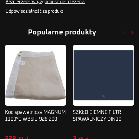
Bezpieczeństwo, zgodność i ostrzeżenia
Odpowiedzialność za produkt
keyboard_arrow_left
keyboard_arrow_right
Popularne produkty
Poprze
Nas
Koc spawalniczy MAGNUM
SZKŁO CIEMNE FILTR
1100°C WBSIL-926 200
SPAWALNICZY DIN10
x 100 cm
110X90mm
229
3